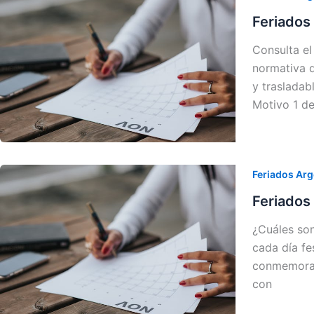
Feriados
Consulta el
normativa d
y trasladab
Motivo 1 d
Feriados Arg
Feriados 
¿Cuáles son
cada día fe
conmemoran 
con