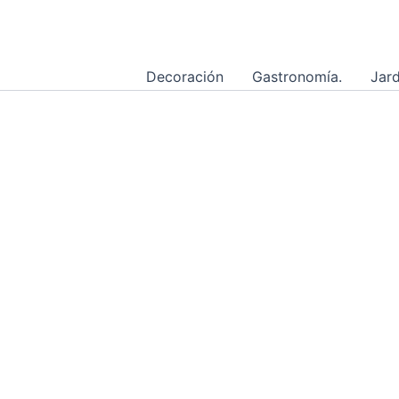
Ir
al
contenido
Decoración
Gastronomía.
Jard