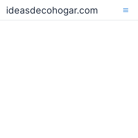
Ir
ideasdecohogar.com
al
contenido