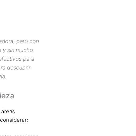
adora, pero con
e y sin mucho
efectivos para
ara descubrir
ía.
ieza
n áreas
 considerar: