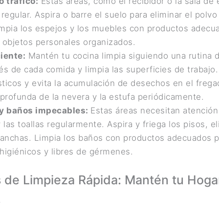
o tráfico:
Estas áreas, como el recibidor o la sala de 
regular. Aspira o barre el suelo para eliminar el polvo
mpia los espejos y los muebles con productos adecu
 objetos personales organizados.
iente:
Mantén tu cocina limpia siguiendo una rutina di
s de cada comida y limpia las superficies de trabajo.
ticos y evita la acumulación de desechos en el frega
profunda de la nevera y la estufa periódicamente.
 y baños impecables:
Estas áreas necesitan atenció
 las toallas regularmente. Aspira y friega los pisos, e
manchas. Limpia los baños con productos adecuados p
higiénicos y libres de gérmenes.
s de Limpieza Rápida: Mantén tu Hog
s