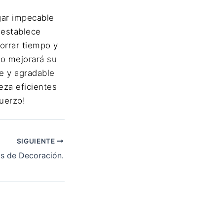
gar impecable
 establece
horrar tiempo y
lo mejorará su
e y agradable
eza eficientes
uerzo!
SIGUIENTE
os de Decoración.