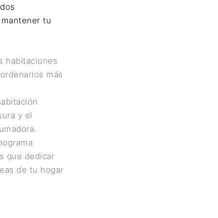
ados
a mantener tu
s habitaciones
s ordenarlos más
habitación
ura y el
rumadora.
onograma
ás que dedicar
eas de tu hogar