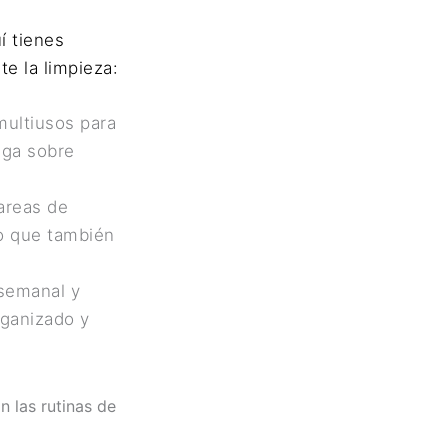
í tienes
te la limpieza:
multiusos para
iga sobre
tareas de
no que también
 semanal y
rganizado y