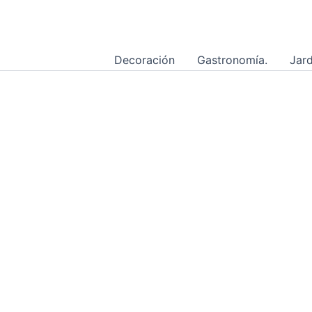
Ir
al
contenido
Decoración
Gastronomía.
Jard