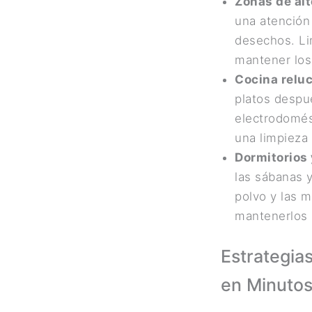
Zonas de alt
una atención 
desechos. Li
mantener los
Cocina reluc
platos despué
electrodomés
una limpieza 
Dormitorios
las sábanas y
polvo y las 
mantenerlos 
Estrategia
en Minuto