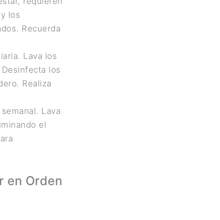
estar, requieren
 y los
ados. Recuerda
aria. Lava los
 Desinfecta los
dero. Realiza
n semanal. Lava
liminando el
ara
ar en Orden