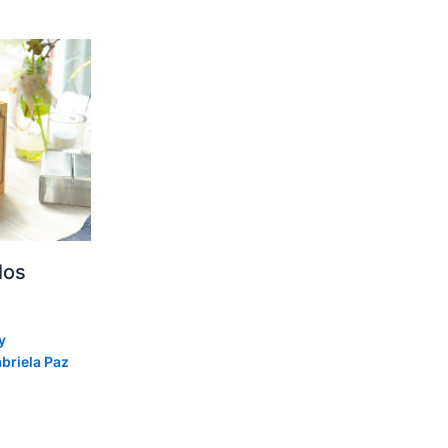
los
y
briela Paz