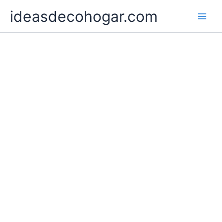
Ir
ideasdecohogar.com
al
contenido