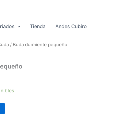
riados
Tienda
Andes Cubiro
Buda
/ Buda durmiente pequeño
pequeño
onibles