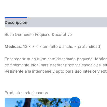
Descripción
Valoraciones (0)
Buda Durmiente Pequeño Decorativo
Medidas:
13 x 7 x 7 cm (alto x ancho x profundidad)
Encantador buda durmiente de tamaño pequeño, fabric
complemento ideal para decorar rincones especiales, alta
Resistente a la intemperie y apto para
uso interior y ext
Productos relacionados
El
El
¡Oferta!
precio
precio