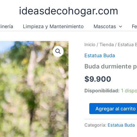
ideasdecohogar.com
inería
Limpieza y Mantenimiento
Mascotas
Fe
Buda
Inicio
/
Tienda
/
Estatua 
durmiente
Estatua Buda
pequeño
cantidad
Buda durmiente 
$
9.900
Disponibilidad:
1 disp
Agregar al carrito
Categoría:
Estatua Buda