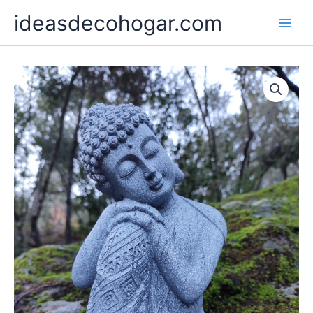
Ir
ideasdecohogar.com
al
contenido