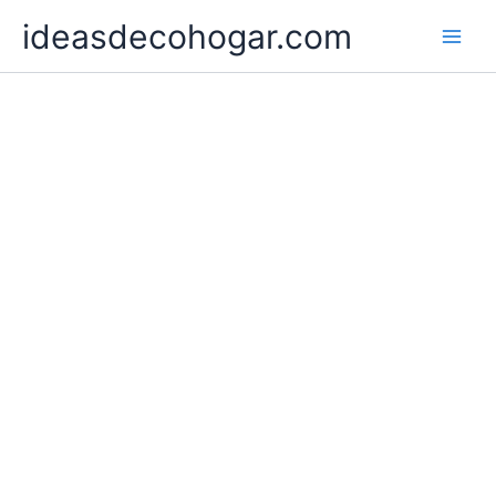
Ir
ideasdecohogar.com
al
contenido