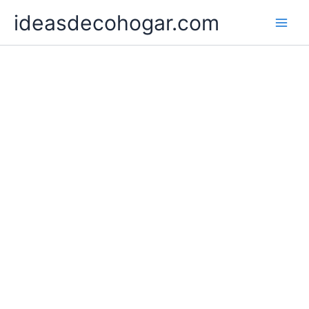
Ir
ideasdecohogar.com
al
contenido